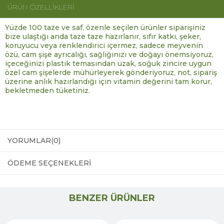
ÜRÜN ÖZELLIKLERI
Yüzde 100 taze ve saf, özenle seçilen ürünler siparişiniz
bize ulaştığı anda taze taze hazırlanır, sıfır katkı, şeker,
koruyucu veya renklendirici içermez, sadece meyvenin
özü, cam şişe ayrıcalığı, sağlığınızı ve doğayı önemsiyoruz,
içeceğinizi plastik temasından uzak, soğuk zincire uygun
özel cam şişelerde mühürleyerek gönderiyoruz, not, sipariş
üzerine anlık hazırlandığı için vitamin değerini tam korur,
bekletmeden tüketiniz.
YORUMLAR
(0)
ÖDEME SEÇENEKLERI
BENZER ÜRÜNLER