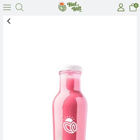
0
‹
›