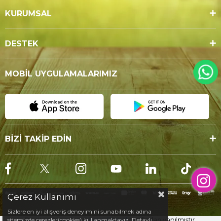
KURUMSAL
DESTEK
MOBİL UYGULAMALARIMIZ
BİZİ TAKİP EDİN
Çerez Kullanımı
Sizlere en iyi alışveriş deneyimini sunabilmek adına
Bu sitenin kurulumu
Keyo Digital
tarafından yapılmıştır.
sitemizde çerezler(cookies) kullanmaktayız. Detaylı