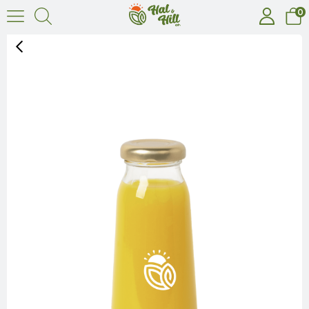
0
‹
›